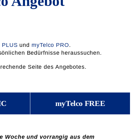
co Angebot
o PLUS
und
myTelco PRO
.
rsönlichen Bedürfnisse heraussuchen.
sprechende Seite des Angebotes.
IC
myTelco FREE
die Woche und vorrangig aus dem