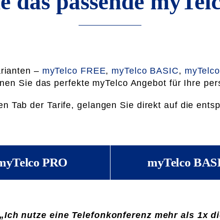
e das passende myTel
arianten –
myTelco FREE
,
myTelco BASIC
,
myTelc
nen Sie das perfekte myTelco Angebot für Ihre pe
gen Tab der Tarife, gelangen Sie direkt auf die ent
myTelco PRO
myTelco BAS
„Ich nutze eine Telefonkonferenz mehr als 1x 